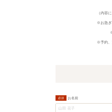
（内容に
※お急ぎ
※予約、
お名前
必須