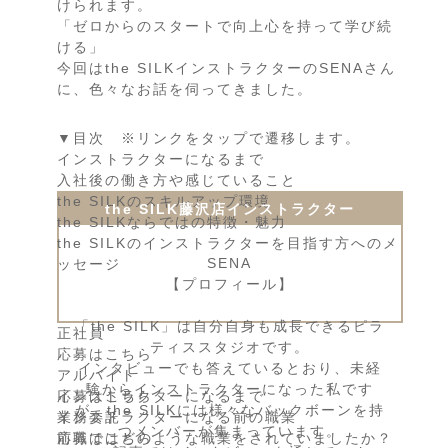
けられます。
「ゼロからのスタートで向上心を持って学び続
ける」
今回はthe SILKインストラクターのSENAさん
に、色々なお話を伺ってきました。
▼目次 ※リンクをタップで遷移します。
インストラクターになるまで
入社後の働き方や感じていること
the SILKのスキルアップ環境
the SILK藤沢店インストラクター
the SILKならではの特徴・魅力
the SILKのインストラクターを目指す方へのメ
SENA
ッセージ
【プロフィール】
「the SILK」は自分自身も成長できるピラ
正社員
ティススタジオです。
応募はこちら
インタビューでも答えているとおり、未経
アルバイト
験からインストラクターになった私です
応募はこちら
インストラクターになるまで
が、the SILKには様々なバックボーンを持
業務委託
インストラクターになる前の職業
つメンバーが集まっています。
応募はこちら
前職ではどのような職業をされていましたか？