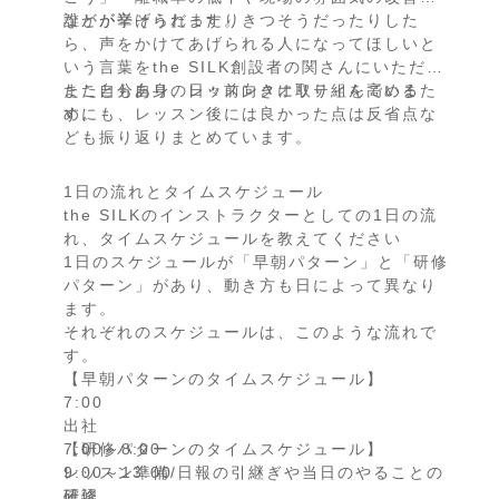
などが挙げられます。
誰かが辛そうだったりきつそうだったりした
ら、声をかけてあげられる人になってほしいと
いう言葉をthe SILK創設者の関さんにいただい
たこともあり、日々前向きに取り組んでいま
また自分自身のレッスンクオリティを高めるた
す。
めにも、レッスン後には良かった点は反省点な
ども振り返りまとめています。
1日の流れとタイムスケジュール
the SILKのインストラクターとしての1日の流
れ、タイムスケジュールを教えてください
1日のスケジュールが「早朝パターン」と「研修
パターン」があり、動き方も日によって異なり
ます。
それぞれのスケジュールは、このような流れで
す。
【早朝パターンのタイムスケジュール】
7:00
出社
7:00～8:00
【研修パターンのタイムスケジュール】
レッスン準備/日報の引継ぎや当日のやることの
9:00～13:00
確認
研修