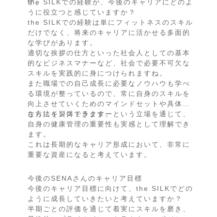
す。
the SILKでの経験が、今後のキャリアにどのよ
うに役立つと感じていますか？
the SILKでの経験は単にフィットネスのスキル
だけでなく、将来のキャリアに活かせる多面的
な学びがあります。
適切な挨拶の仕方といった社会人としての基本
的なビジネスマナーなど、社会で必要不可欠な
スキルを実践的に身につけられますね。
また職場での自己成長に必要なノウハウも学べ
る環境が整っているので、常に自身のスキルを
向上させていくためのマインドセットや具体的
な方法を習得できます。
さらにインストラクターという立場を通じて、
自身の健康管理の重要性も実感として理解でき
ます。
これは長期的なキャリア形成において、非常に
重要な資産になると考えています。
今後のSENAさんのキャリア目標
今後のキャリア目標に向けて、the SILKでどの
ように成長していきたいと考えていますか？
半期ごとの評価を通じて着実にスキルを磨き、