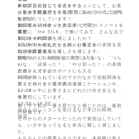
8:00
事前課題に対して発表をする
レッスン前はコミュニケーションとして、お客
レッスン開始
（動きを仕上げてくる/実際にレッスンして見る
さまの予約履歴を全部見て、初めての方にお声
9:00頃
など）
がけしたりしています！
お見送り～スタジオの清掃/ピラティスノートを
13:00～14:00
働いてみてわかった楽しさ・大変さ
書く
休憩
実際に「the SILK」で働いてみて、どんな点で
9:30～10:20頃
14:00～18:00
楽しさや大変さを感じましたか？
2回目のレッスン
トレーナーさん方から細かい修正や
レッスンを終えたときの、お客さまの表情を見
11:00頃まで
自分の課題をもらう
たときに達成感と嬉しさを感じます。
2本のレッスンを終えて業務に入る
帰宅
ひとりひとり個性があって「きついな」「つら
or
いな」「頑張った！」「やり切った！」の表情
次のレッスンのサポートにも入る
が違うんですよ。
11:00～
時間が限られているのでそのなかで信頼関係を
デスクワークや更衣室の清掃
築くためにも、日々のコミュニケーションや、
12:00～
レッスン中にお客さまにどれだけ向き合えるか
休憩
を大切にしています。
13:00～16:00
働く中で私が一番大変だなと感じたのは、最初
他の人のレッスンを受けるなど学びの時間
の研修です。
帰宅
ゼロからのスタートだったので覚悟はしていて
も、いざやるってなると本当に難しく感じまし
た。
もちろんどの職業もそうですが、未経験は覚え