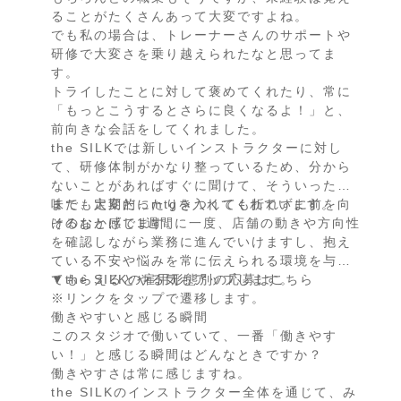
ることがたくさんあって大変ですよね。
でも私の場合は、トレーナーさんのサポートや
研修で大変さを乗り越えられたなと思ってま
す。
トライしたことに対して褒めてくれたり、常に
「もっとこうするとさらに良くなるよ！」と、
前向きな会話をしてくれました。
the SILKでは新しいインストラクターに対し
て、研修体制がかなり整っているため、分から
ないことがあればすぐに聞けて、そういった意
味でも大変だったりきつくても折れずに前を向
また、定期的にmtgを入れてくれています。
けるなと感じます。
そのおかげで1週間に一度、店舗の動きや方向性
を確認しながら業務に進んでいけますし、抱え
ている不安や悩みを常に伝えられる環境を与え
てもらえるとやる気もアップします。
▼the SILKの雇用形態別の応募はこちら
※リンクをタップで遷移します。
働きやすいと感じる瞬間
このスタジオで働いていて、一番「働きやす
い！」と感じる瞬間はどんなときですか？
働きやすさは常に感じますね。
the SILKのインストラクター全体を通じて、み