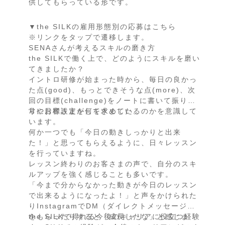
供してもらっている形です。
▼the SILKの雇用形態別の応募はこちら
※リンクをタップで遷移します。
SENAさんが考えるスキルの磨き方
the SILKで働く上で、どのようにスキルを磨い
てきましたか？
イントロ研修が始まった時から、毎日の良かっ
た点(good)、もっとできそうな点(more)、次
回の目標(challenge)をノートに書いて振り返
りや目標設定をしてきました。
常にお客さまが何を求めているのかを意識して
います。
何か一つでも「今日の動きしっかりと出来
た！」と思ってもらえるように、日々レッスン
を行っていますね。
レッスン終わりのお客さまの声で、自分のスキ
ルアップを強く感じることも多いです。
「今まで分からなかった動きが今日のレッスン
で出来るようになったよ！」と声をかけられた
りInstagramでDM（ダイレクトメッセージ）
をもらったりすると「成長したな」と感じま
the SILKで得れる今後のキャリアに役立つ経験