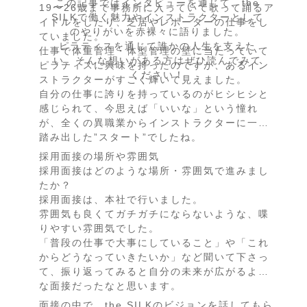
この記事ではインタビューを通じて、the
19〜26歳まで事務所に入っていて歌って踊るア
SILKで働く魅力やインストラクターとして
イドルをしたり、芝居やレポーターの仕事をし
のやりがいを赤裸々に語りました。
ていました。
ピラティスを通じて誰かの人生を支えた
仕事で体重管理・体型管理の壁に当たっていて
い、そんな想いがある方はぜひ読んでみて
ピラティスに興味を持ったのですが、あるイン
ください！
ストラクターがすごく輝いて見えました。
自分の仕事に誇りを持っているのがヒシヒシと
感じられて、今思えば「いいな」という憧れ
が、全くの異職業からインストラクターに一歩
踏み出した”スタート”でしたね。
採用面接の場所や雰囲気
採用面接はどのような場所・雰囲気で進みまし
たか？
採用面接は、本社で行いました。
雰囲気も良くてガチガチにならないような、喋
りやすい雰囲気でした。
「普段の仕事で大事にしていること」や「これ
からどうなっていきたいか」など聞いて下さっ
て、振り返ってみると自分の未来が広がるよう
な面接だったなと思います。
面接の中で、the SILKのビジョンを話してもら