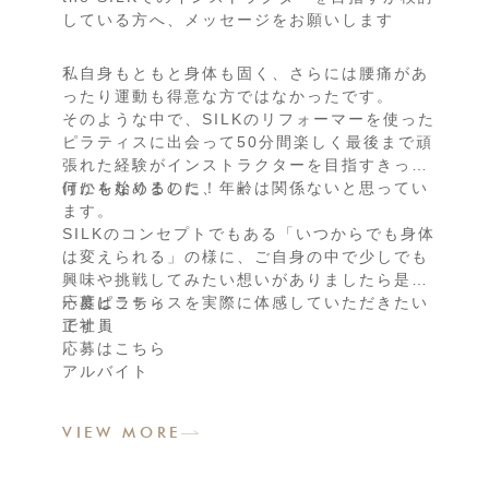
している方へ、メッセージをお願いします
私自身もともと身体も固く、さらには腰痛があ
ったり運動も得意な方ではなかったです。
そのような中で、SILKのリフォーマーを使った
ピラティスに出会って50分間楽しく最後まで頑
張れた経験がインストラクターを目指すきっか
けにもなりました！
何かを始めるのに、年齢は関係ないと思ってい
ます。
SILKのコンセプトでもある「いつからでも身体
は変えられる」の様に、ご自身の中で少しでも
興味や挑戦してみたい想いがありましたら是非
一度ピラティスを実際に体感していただきたい
応募はこちら
です！
正社員
応募はこちら
アルバイト
応募はこちら
業務委託
VIEW MORE
応募はこちら