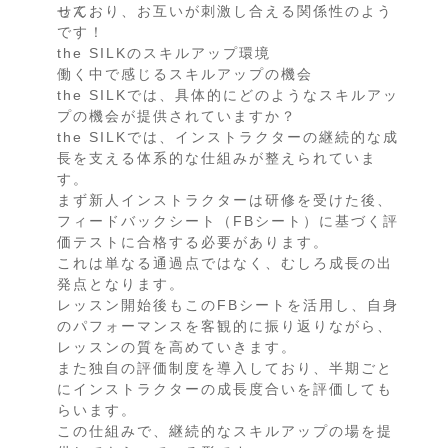
せん。
っており、お互いが刺激し合える関係性のよう
です！
the SILKのスキルアップ環境
働く中で感じるスキルアップの機会
the SILKでは、具体的にどのようなスキルアッ
プの機会が提供されていますか？
the SILKでは、インストラクターの継続的な成
長を支える体系的な仕組みが整えられていま
す。
まず新人インストラクターは研修を受けた後、
フィードバックシート（FBシート）に基づく評
価テストに合格する必要があります。
これは単なる通過点ではなく、むしろ成長の出
発点となります。
レッスン開始後もこのFBシートを活用し、自身
のパフォーマンスを客観的に振り返りながら、
レッスンの質を高めていきます。
また独自の評価制度を導入しており、半期ごと
にインストラクターの成長度合いを評価しても
らいます。
この仕組みで、継続的なスキルアップの場を提