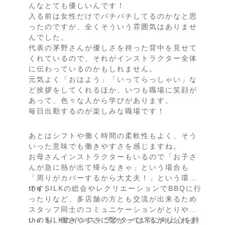
んなとても優しいんです！
入る前は女性だけでバチバチしてるのかなと思
ったのですが、全くそういう雰囲気はありませ
んでした。
代表の茅野さんが優しさを持った背中を見せて
くれているので、それがインストラクター全体
に伝わっているのかもしれません。
元気よく「おはよう」「いってらっしゃい」な
ど挨拶をしてくれるほか、いつも職場に笑顔が
あって、色々な人から学びがあります。
毎日出勤するのが楽しみな職場です！
あとはシフトや働く時間の柔軟性もよく、そう
いった意味でも働きやすさを感じますね。
お母さんインストラクターもいるので「お子さ
んが急に熱が出て帰らなきゃ」という場合も
「周りがカバーするから大丈夫！」という環境
です。
the SILKの総会やレクリエーションでBBQに行
ったりなど、多店舗の方とも交流が出来るため
スタッフ同士のコミュニケーションがとりやす
いのも、働きやすさに繋がっているかもしれま
the SILKのインストラクターは常に向上心を持