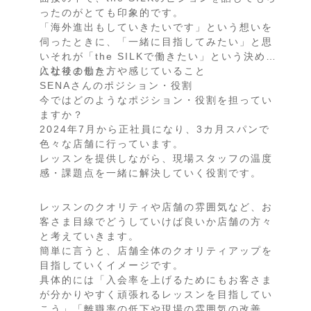
ったのがとても印象的です。
「海外進出もしていきたいです」という想いを
伺ったときに、「一緒に目指してみたい」と思
いそれが「the SILKで働きたい」という決め手
になりました。
入社後の働き方や感じていること
SENAさんのポジション・役割
今ではどのようなポジション・役割を担ってい
ますか？
2024年7月から正社員になり、3カ月スパンで
色々な店舗に行っています。
レッスンを提供しながら、現場スタッフの温度
感・課題点を一緒に解決していく役割です。
レッスンのクオリティや店舗の雰囲気など、お
客さま目線でどうしていけば良いか店舗の方々
と考えていきます。
簡単に言うと、店舗全体のクオリティアップを
目指していくイメージです。
具体的には「入会率を上げるためにもお客さま
が分かりやすく頑張れるレッスンを目指してい
こう」「離職率の低下や現場の雰囲気の改善」