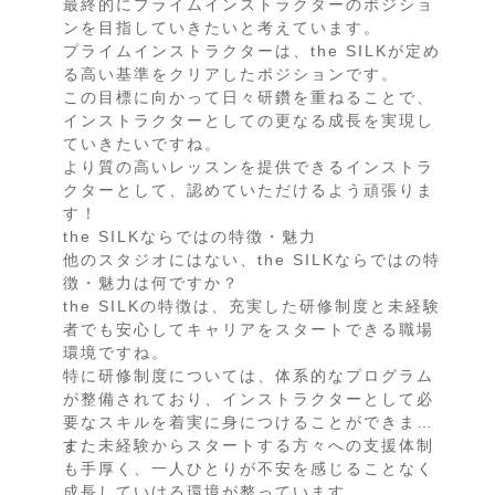
最終的にプライムインストラクターのポジショ
ンを目指していきたいと考えています。
プライムインストラクターは、the SILKが定め
る高い基準をクリアしたポジションです。
この目標に向かって日々研鑽を重ねることで、
インストラクターとしての更なる成長を実現し
ていきたいですね。
より質の高いレッスンを提供できるインストラ
クターとして、認めていただけるよう頑張りま
す！
the SILKならではの特徴・魅力
他のスタジオにはない、the SILKならではの特
徴・魅力は何ですか？
the SILKの特徴は、充実した研修制度と未経験
者でも安心してキャリアをスタートできる職場
環境ですね。
特に研修制度については、体系的なプログラム
が整備されており、インストラクターとして必
要なスキルを着実に身につけることができま
す。
また未経験からスタートする方々への支援体制
も手厚く、一人ひとりが不安を感じることなく
成長していける環境が整っています。