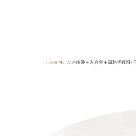
>
>
体験＋入会金＋事務手数料・全
HOME
NEWS