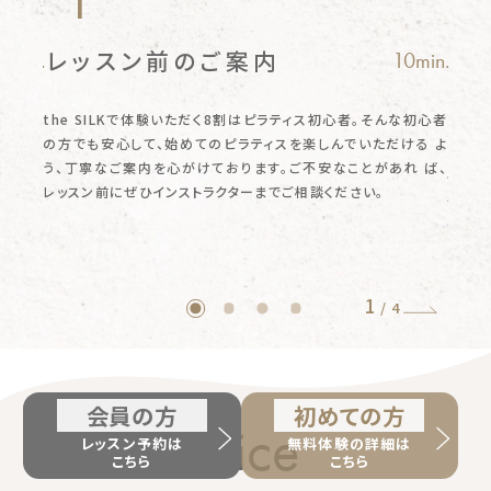
レッスン前のご案内
ピ
0min.
10min.
お
スメ
の
the SILKで体験いただく8割はピラティス初心者。そんな初心者
理
な勧
の方でも安心して、始めてのピラティスを楽しんでいただける
よ
ピラテ
ただき
う、丁寧なご案内を心がけております。ご不安なことがあれ
ば、
付」の
レッスン前にぜひインストラクターまでご相談ください。
せん。
気軽に
1
/
4
会員の方
初めての方
Price
レッスン予約は
無料体験の詳細は
こちら
こちら