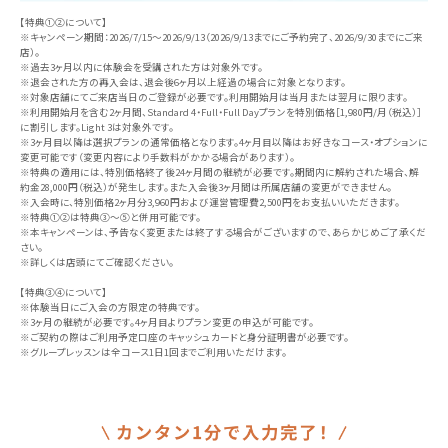
【特典①②について】
※キャンペーン期間：2026/7/15〜2026/9/13（2026/9/13までにご予約完了、2026/9/30までにご来
店）。
※過去3ヶ月以内に体験会を受講された方は対象外です。
※退会された方の再入会は、退会後6ヶ月以上経過の場合に対象となります。
※対象店舗にてご来店当日のご登録が必要です。利用開始月は当月または翌月に限ります。
※利用開始月を含む2ヶ月間、Standard 4・Full・Full Dayプランを特別価格［1,980円/月（税込）］
に割引します。Light 3は対象外です。
※3ヶ月目以降は選択プランの通常価格となります。4ヶ月目以降はお好きなコース・オプションに
変更可能です（変更内容により手数料がかかる場合があります）。
※特典の適用には、特別価格終了後24ヶ月間の継続が必要です。期間内に解約された場合、解
約金28,000円（税込）が発生します。また入会後3ヶ月間は所属店舗の変更ができません。
※入会時に、特別価格2ヶ月分3,960円および運営管理費2,500円をお支払いいただきます。
※特典①②は特典③〜⑤と併用可能です。
※本キャンペーンは、予告なく変更または終了する場合がございますので、あらかじめご了承くだ
さい。
※詳しくは店頭にてご確認ください。
【特典③④について】
※体験当日にご入会の方限定の特典です。
※3ヶ月の継続が必要です。4ヶ月目よりプラン変更の申込が可能です。
※ご契約の際はご利用予定口座のキャッシュカードと身分証明書が必要です。
※グループレッスンは全コース1日1回までご利用いただけます。