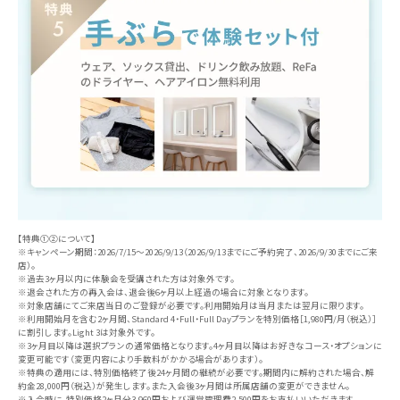
【特典①②について】
※キャンペーン期間：2026/7/15〜2026/9/13（2026/9/13までにご予約完了、2026/9/30までにご来
店）。
※過去3ヶ月以内に体験会を受講された方は対象外です。
※退会された方の再入会は、退会後6ヶ月以上経過の場合に対象となります。
※対象店舗にてご来店当日のご登録が必要です。利用開始月は当月または翌月に限ります。
※利用開始月を含む2ヶ月間、Standard 4・Full・Full Dayプランを特別価格［1,980円/月（税込）］
に割引します。Light 3は対象外です。
※3ヶ月目以降は選択プランの通常価格となります。4ヶ月目以降はお好きなコース・オプションに
変更可能です（変更内容により手数料がかかる場合があります）。
※特典の適用には、特別価格終了後24ヶ月間の継続が必要です。期間内に解約された場合、解
約金28,000円（税込）が発生します。また入会後3ヶ月間は所属店舗の変更ができません。
※入会時に、特別価格2ヶ月分3,960円および運営管理費2,500円をお支払いいただきます。