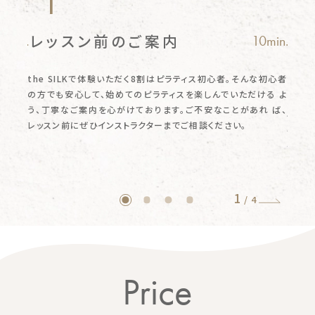
1
レッスン前のご案内
ピ
0min.
10min.
お
スメ
の
the SILKで体験いただく8割はピラティス初心者。そんな初心者
理
な勧
の方でも安心して、始めてのピラティスを楽しんでいただける
よ
ピラテ
ただき
う、丁寧なご案内を心がけております。ご不安なことがあれ
ば、
付」の
レッスン前にぜひインストラクターまでご相談ください。
せん。
気軽に
1
/
4
Price