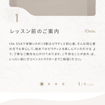
1
レッスン前のご案内
ピ
0min.
10min.
お
スメ
の
the SILKで体験いただく8割はピラティス初心者。そんな初心者
理
な勧
の方でも安心して、始めてのピラティスを楽しんでいただける
よ
ピラテ
ただき
う、丁寧なご案内を心がけております。ご不安なことがあれ
ば、
付」の
レッスン前にぜひインストラクターまでご相談ください。
せん。
気軽に
1
/
4