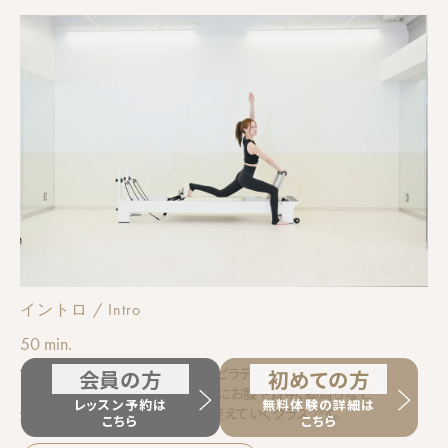
イントロ / Intro
50 min.
マシンの使い方、呼吸や姿勢などピラティスの基礎から始まり、
会員の方
初めての方
ピラティスの基本的な動きを中心にお腹や背中、脚周りなど
レッスン予約は
無料体験の詳細は
全身を内側から丁寧に引き締め整えていくクラスです。
こちら
こちら