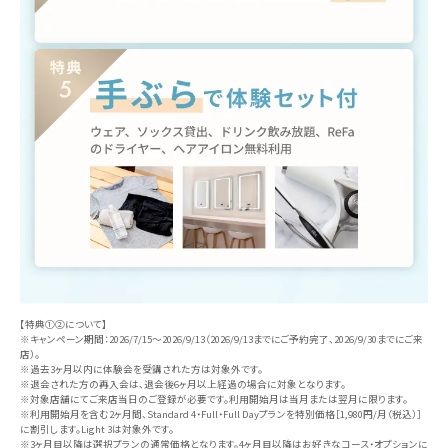
【特典①②について】
※キャンペーン期間：2026/7/15〜2026/9/13（2026/9/13までにご予約完了、2026/9/30までにご来
店）。
※過去3ヶ月以内に体験会を受講された方は対象外です。
※退会された方の再入会は、退会後6ヶ月以上経過の場合に対象となります。
※対象店舗にてご来店当日のご登録が必要です。利用開始月は当月または翌月に限ります。
※利用開始月を含む2ヶ月間、Standard 4・Full・Full Dayプランを特別価格［1,980円/月（税込）］
に割引します。Light 3は対象外です。
※3ヶ月目以降は選択プランの通常価格となります。4ヶ月目以降はお好きなコース・オプションに