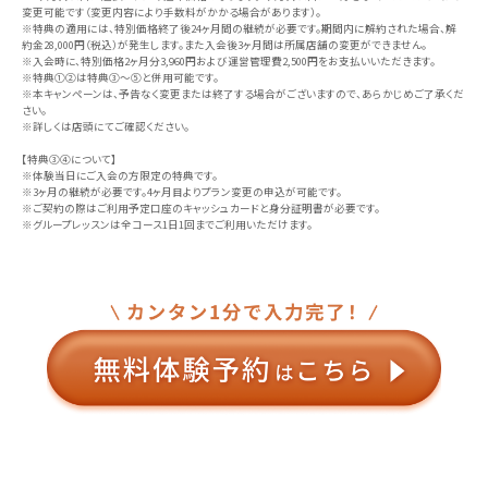
変更可能です（変更内容により手数料がかかる場合があります）。
※特典の適用には、特別価格終了後24ヶ月間の継続が必要です。期間内に解約された場合、解
約金28,000円（税込）が発生します。また入会後3ヶ月間は所属店舗の変更ができません。
※入会時に、特別価格2ヶ月分3,960円および運営管理費2,500円をお支払いいただきます。
※特典①②は特典③〜⑤と併用可能です。
※本キャンペーンは、予告なく変更または終了する場合がございますので、あらかじめご了承くだ
さい。
※詳しくは店頭にてご確認ください。
【特典③④について】
※体験当日にご入会の方限定の特典です。
※3ヶ月の継続が必要です。4ヶ月目よりプラン変更の申込が可能です。
※ご契約の際はご利用予定口座のキャッシュカードと身分証明書が必要です。
※グループレッスンは全コース1日1回までご利用いただけます。