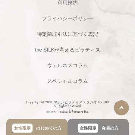
利用規約
プライバシーポリシー
特定商取引法に基づく表記
the SILKが考えるピラティス
ウェルネスコラム
スペシャルコラム
Copyright © 2021
マシンピラティススタジオ the SILK
All Rights Reserved.
Nacása & Partners Inc.
撮影協力
女性限定
はじめての方
女性限定
会員の方