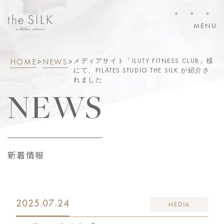
・・・
MENU
HOME
>
NEWS
>
メディアサイト「ILUTY FITNESS CLUB」様
にて、PILATES STUDIO THE SILK が紹介さ
れました
NEWS
新着情報
2025.07.24
MEDIA