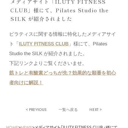
メディアサイト「ILUTY FITNESS
CLUB」様にて、Pilates Studio the
SILK が紹介されました
ピラティスに関する情報に特化したメディアサイ
ト「
ILUTY FITNESS CLUB
」様にて、Pilates
Studio the SILK が紹介されました。
下記リンクよりご覧くださいませ。
筋トレと有酸素どっちが先？効果的な順番を初心
者向けに解説！
< PREVIOUS
NEXT >
一覧へ戻る
>
>
メディアサイト「ILUTY FITNESS CLUB」様にて、
HOME
NEWS